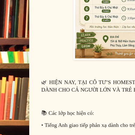
🌿 HIỆN NAY, TẠI CÔ TƯ’S HOMES
DÀNH CHO CẢ NGƯỜI LỚN VÀ TRẺ 
📚 Các lớp học hiện có:
• Tiếng Anh giao tiếp phản xạ dành cho tr