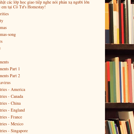
hật các lớp học giao tiếp nghe nói phản xạ người lớn
ẻ em tại Cô Tư's Homestay!
rities
ty
tmas
tmas-song
es
e
nents
nents Part 1
nents Part 2
avirus
ries - America
ries - Canada
ries - China
ries - England
ries - France
ries - Mexico
ries - Singapore