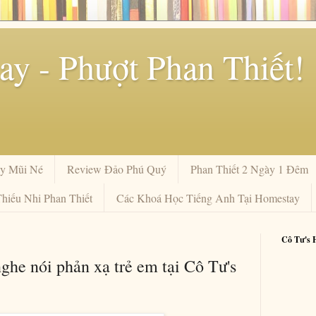
y - Phượt Phan Thiết!
y Mũi Né
Review Đảo Phú Quý
Phan Thiết 2 Ngày 1 Đêm
hiếu Nhi Phan Thiết
Các Khoá Học Tiếng Anh Tại Homestay
Cô Tư's 
nghe nói phản xạ trẻ em tại Cô Tư's