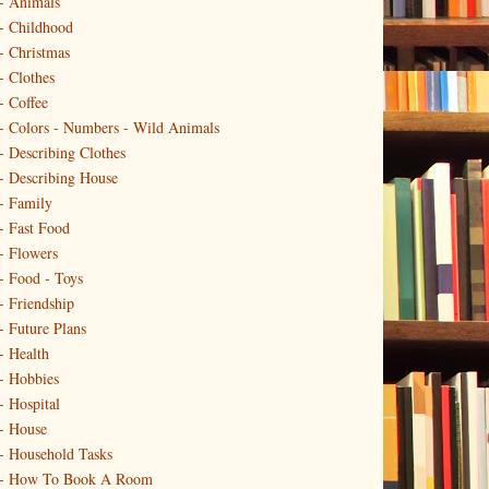
- Animals
- Childhood
- Christmas
- Clothes
- Coffee
- Colors - Numbers - Wild Animals
- Describing Clothes
- Describing House
- Family
- Fast Food
- Flowers
- Food - Toys
- Friendship
- Future Plans
- Health
- Hobbies
- Hospital
- House
- Household Tasks
 - How To Book A Room