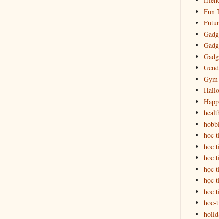
frien
Fun T
Futur
Gadge
Gadge
Gadg
Gende
Gym
Hall
Happ
healt
hobbi
hoc t
học t
học t
học t
học t
học t
hoc-t
holid