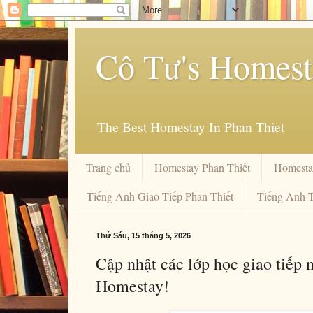
Cô Tư's Homesta
The Best Homestay In Phan Thiet
Trang chủ
Homestay Phan Thiết
Homesta
Tiếng Anh Giao Tiếp Phan Thiết
Tiếng Anh T
Thứ Sáu, 15 tháng 5, 2026
Cập nhật các lớp học giao tiếp 
Homestay!