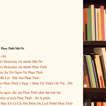
 Phan Thiết Mũi Né
g chủ
ư's Homestay chi nhánh Mũi Né
's Homestay chi nhánh Phan Thiết
ón Ăn Tối Ngon Tại Phan Thiết
Bà Lai - Đặc Sản Phan Thiết
w Phan Thiết 2 Ngày 1 Đêm Tối Thiểu Chỉ Với...500
!
n ngon, đặc sản Phan Thiết phải thử một lần
uốn cá trích Phan Thiết - Ăn là ghiền
 Hợp Tất Cả Các Địa Điểm Du Lịch Phượt Phan Thiết