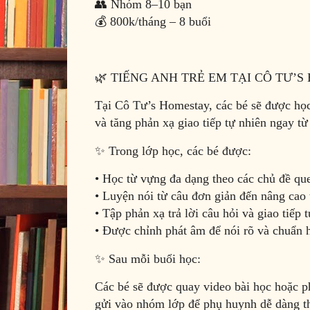
👥 Nhóm 8–10 bạn
💰 800k/tháng – 8 buổi
🌿 TIẾNG ANH TRẺ EM TẠI CÔ TƯ’S
Tại Cô Tư’s Homestay, các bé sẽ được học
và tăng phản xạ giao tiếp tự nhiên ngay từ
✨ Trong lớp học, các bé được:
• Học từ vựng đa dạng theo các chủ đề qu
• Luyện nói từ câu đơn giản đến nâng cao 
• Tập phản xạ trả lời câu hỏi và giao tiếp 
• Được chỉnh phát âm để nói rõ và chuẩn 
✨ Sau mỗi buổi học:
Các bé sẽ được quay video bài học hoặc p
gửi vào nhóm lớp để phụ huynh dễ dàng the