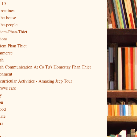
-19
-routines
ibe-house
ibe-people
diem-Phan-Thiet
tions
iểm Phan Thiết
mmerce
sh
ish Communication At Co Tu's Homestay Phan Thiet
ronment
curricular Activities - Amazing Jeep Tour
rows care
y
on
food
date
rs