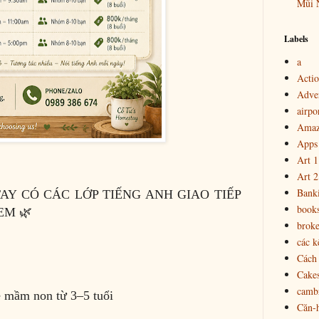
Mũi 
Labels
a
Actio
Adver
airpo
Amaz
Apps
Art 1
Art 2
Bank
TAY CÓ CÁC LỚP TIẾNG ANH GIAO TIẾP
book
EM 🌿
brok
các k
Cách 
Cake
cambr
ẻ mầm non từ 3–5 tuổi
Căn-