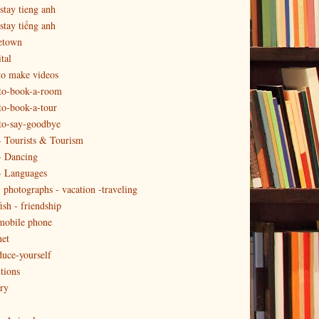
tay tieng anh
tay tiếng anh
town
tal
o make videos
to-book-a-room
o-book-a-tour
to-say-goodbye
 - Tourists & Tourism
 - Dancing
 - Languages
 - photographs - vacation -traveling
fish - friendship
 mobile phone
net
duce-yourself
tions
ry