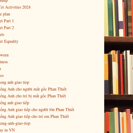
dship
et Activities 2024
e plan
t Part 1
t Part 2
ets
r Equality
oween
iness
h
es
ieng anh giao tiep
iếng Anh cho người mất gốc Phan Thiết
iếng Anh cho trẻ bị mất gốc Phan Thiết
iếng anh giao tiếp
iếng Anh giao tiếp cho người lớn Phan Thiết
iếng Anh giao tiếp cho trẻ em Phan Thiết
ieng-anh-giao-tiep
ay in VN