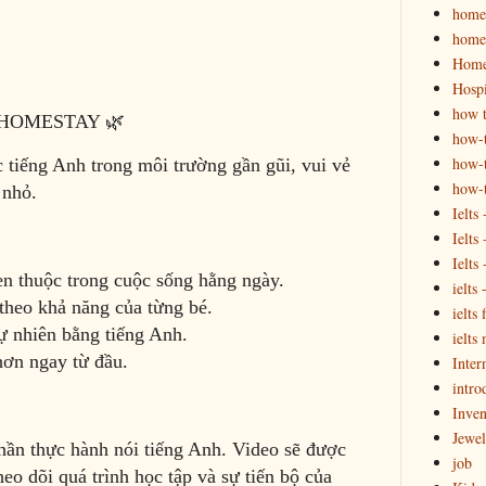
homes
homes
Home
Hospi
how t
 HOMESTAY 🌿
how-
how-t
 tiếng Anh trong môi trường gần gũi, vui vẻ
how-
 nhỏ.
Ielts
Ielts
Ielts
en thuộc trong cuộc sống hằng ngày.
ielts
theo khả năng của từng bé.
ielts 
tự nhiên bằng tiếng Anh.
ielts
hơn ngay từ đầu.
Inter
intro
Inven
Jewel
hần thực hành nói tiếng Anh. Video sẽ được
job
o dõi quá trình học tập và sự tiến bộ của