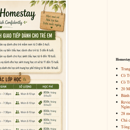
Homestay
Tran
Cô T
Cô Tư
20 M
Bánh 
Revie
Ngàn
28 mó
Chả c
Tổng