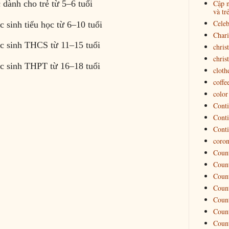
Cập n
c dành cho trẻ từ 5–6 tuổi
và tr
Celeb
c sinh tiểu học từ 6–10 tuổi
Chari
ọc sinh THCS từ 11–15 tuổi
chris
chris
ọc sinh THPT từ 16–18 tuổi
cloth
coffe
color
Conti
Conti
Conti
coron
Count
Count
Count
Count
Count
Count
Count