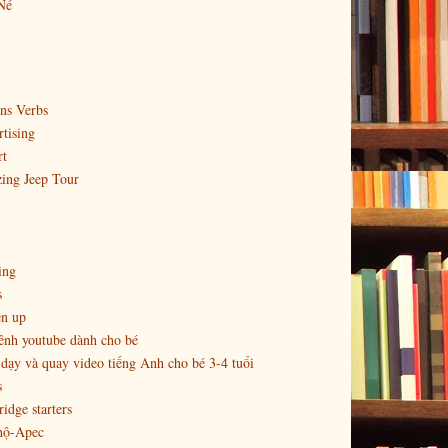
Né
ns Verbs
tising
rt
ing Jeep Tour
ing
s
en up
ênh youtube dành cho bé
dạy và quay video tiếng Anh cho bé 3-4 tuổi
s
idge starters
hộ-Apec