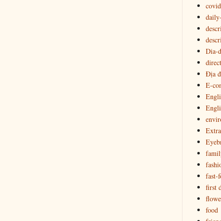
covid
daily
descr
descr
Dia-
direc
Địa đ
E-co
Engli
Engl
envi
Extra
Eyeb
famil
fashi
fast-
first 
flowe
food