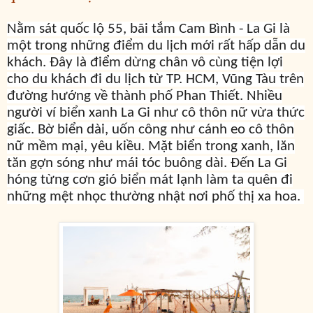
Nằm sát quốc lộ 55, bãi tắm Cam Bình - La Gi là
một trong những điểm du lịch mới rất hấp dẫn du
khách. Đây là điểm dừng chân vô cùng tiện lợi
cho du khách đi du lịch từ TP. HCM, Vũng Tàu trên
đường hướng về thành phố Phan Thiết. Nhiều
người ví biển xanh La Gi như cô thôn nữ vừa thức
giấc. Bờ biển dài, uốn công như cánh eo cô thôn
nữ mềm mại, yêu kiều. Mặt biển trong xanh, lăn
tăn gợn sóng như mái tóc buông dài. Đến La Gi
hóng từng cơn gió biển mát lạnh làm ta quên đi
những mệt nhọc thường nhật nơi phố thị xa hoa.