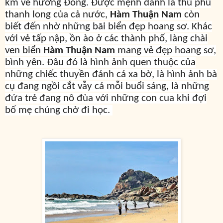
km về hướng Đông. Được mệnh danh là thủ phủ
thanh long của cả nước,
Hàm Thuận Nam
còn
biết đến nhờ những bãi biển đẹp hoang sơ. Khác
với vẻ tấp nập, ồn ào ở các thành phố, làng chài
ven biển
Hàm Thuận Nam
mang vẻ đẹp hoang sơ,
bình yên. Đâu đó là hình ảnh quen thuộc của
những chiếc thuyền đánh cá xa bờ, là hình ảnh bà
cụ đang ngồi cắt vẫy cá mỗi buổi sáng, là những
đứa trẻ đang nô đùa với những con cua khi đợi
bố mẹ chúng chở đi học.