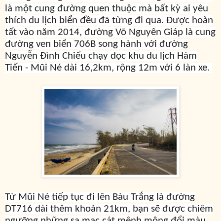
là một cung đường quen thuộc mà bất kỳ ai yêu
thích du lịch biển đều đã từng đi qua. Được hoàn
tất vào năm 2014, đường Võ Nguyên Giáp là cung
đường ven biển 706B song hành với đường
Nguyễn Đình Chiểu chạy dọc khu du lịch Hàm
Tiến - Mũi Né dài 16,2km, rộng 12m với 6 làn xe.
Từ Mũi Né tiếp tục đi lên Bàu Trắng là đường
DT716 dài thêm khoản 21km, bạn sẽ được chiêm
ngưỡng những sa mạc cát mênh mông đổi màu