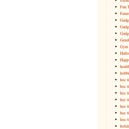
frien
Fun T
Futur
Gadge
Gadge
Gadg
Gende
Gym
Hall
Happ
healt
hobbi
hoc t
học t
học t
học t
học t
học t
hoc-t
holid