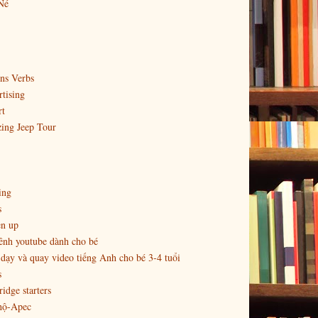
Né
ns Verbs
tising
rt
ing Jeep Tour
ing
s
en up
ênh youtube dành cho bé
dạy và quay video tiếng Anh cho bé 3-4 tuổi
s
idge starters
hộ-Apec