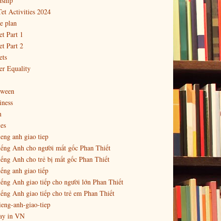
dship
et Activities 2024
e plan
t Part 1
t Part 2
ets
r Equality
oween
iness
h
es
ieng anh giao tiep
iếng Anh cho người mất gốc Phan Thiết
iếng Anh cho trẻ bị mất gốc Phan Thiết
iếng anh giao tiếp
iếng Anh giao tiếp cho người lớn Phan Thiết
iếng Anh giao tiếp cho trẻ em Phan Thiết
ieng-anh-giao-tiep
ay in VN