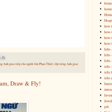
homes
homes
Home
Hospi
how t
how-
how-t
how-
Ielts
Ielts
Ielts
ng Anh giao tiếp cho người lớn Phan Thiết
,
lớp tiếng Anh giao
ielts
ielts 
ielts
am, Draw & Fly!
Inter
intro
Inven
Jewel
job