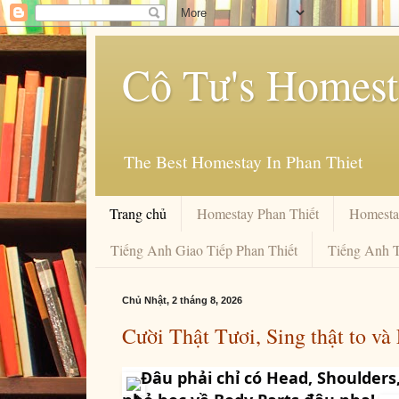
Cô Tư's Homesta
The Best Homestay In Phan Thiet
Trang chủ
Homestay Phan Thiết
Homesta
Tiếng Anh Giao Tiếp Phan Thiết
Tiếng Anh T
Chủ Nhật, 2 tháng 8, 2026
Cười Thật Tươi, Sing thật to và 
 Đâu phải chỉ có Head, Shoulders