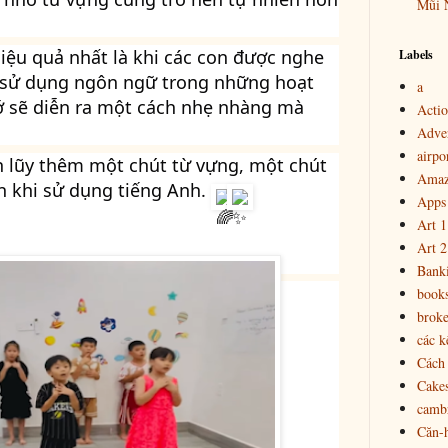
Mũi 
iệu quả nhất là khi các con được nghe 
Labels
à sử dụng ngôn ngữ trong những hoạt 
a
hớ sẽ diễn ra một cách nhẹ nhàng mà 
Actio
Adver
airpo
h lũy thêm một chút từ vựng, một chút 
Amaz
n khi sử dụng tiếng Anh. 
Apps
Art 1
Art 2
Bank
book
brok
các k
Cách 
Cake
cambr
Căn-