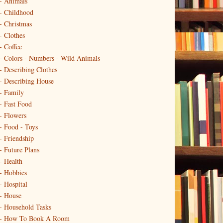
- Animals
- Childhood
- Christmas
- Clothes
- Coffee
- Colors - Numbers - Wild Animals
- Describing Clothes
- Describing House
- Family
- Fast Food
- Flowers
- Food - Toys
- Friendship
- Future Plans
- Health
- Hobbies
- Hospital
- House
- Household Tasks
 - How To Book A Room