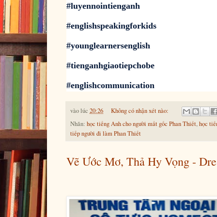
#luyennointienganh
#englishspeakingforkids
#younglearnersenglish
#tienganhgiaotiepchobe
#englishcommunication
vào lúc
20:26
Không có nhận xét nào:
Nhãn:
học tiếng Anh cho người mất gốc Phan Thiết
,
học tiế
tiếp người đi làm Phan Thiết
Vẽ Ước Mơ, Thả Hy Vọng - Dre