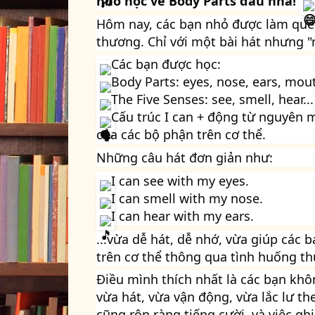
nhỏ học về Body Parts đâu nha! 
Hôm nay, các bạn nhỏ được làm quen
thương. Chỉ với một bài hát nhưng "m
 Các bạn được học:
 Body Parts: eyes, nose, ears, mout
 The Five Senses: see, smell, hear...
 Cấu trúc I can + động từ nguyên 
của các bộ phận trên cơ thể.
Những câu hát đơn giản như:
 I can see with my eyes.
 I can smell with my nose.
 I can hear with my ears.
...vừa dễ hát, dễ nhớ, vừa giúp các 
trên cơ thể thông qua tình huống th
Điều mình thích nhất là các bạn khô
vừa hát, vừa vận động, vừa lắc lư the
cũng rộn ràng tiếng cười, và việc gh