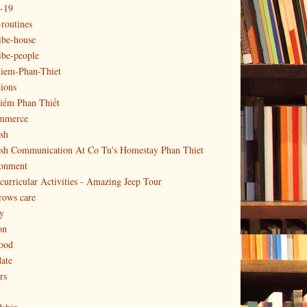
-19
-routines
ibe-house
ibe-people
diem-Phan-Thiet
tions
iểm Phan Thiết
mmerce
sh
ish Communication At Co Tu's Homestay Phan Thiet
ronment
curricular Activities - Amazing Jeep Tour
rows care
y
on
food
date
rs