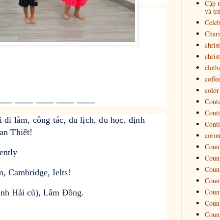
Cập n
và tr
Celeb
Chari
chris
chris
cloth
coffe
color
__ ___ ___ ___ ___
Conti
Conti
i làm, công tác, du lịch, du học, định 
Conti
an Thiết! 
coron
Count
ently
Count
Count
, Cambridge, Ielts!
Count
Count
nh Hải cũ), Lâm Đồng.
Count
Count