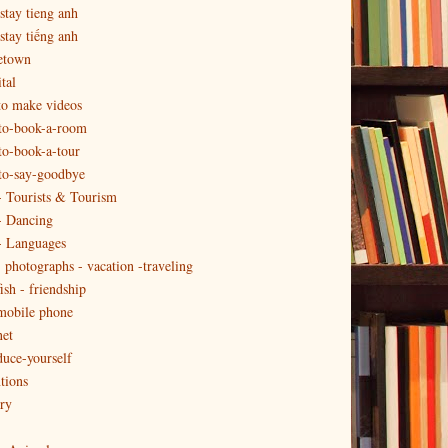
tay tieng anh
tay tiếng anh
town
tal
o make videos
to-book-a-room
o-book-a-tour
to-say-goodbye
 - Tourists & Tourism
 - Dancing
 - Languages
 - photographs - vacation -traveling
fish - friendship
 mobile phone
net
duce-yourself
tions
ry