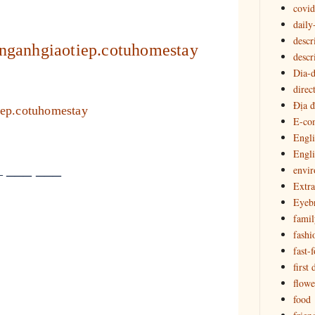
covid
daily
descr
nganhgiaotiep.cotuhomestay
descr
Dia-
direc
Địa đ
iep.cotuhomestay
E-co
Engli
Engl
___ ___
envi
__
Extra
Eyeb
famil
fashi
fast-
first 
flowe
food