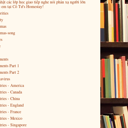
hật các lớp học giao tiếp nghe nói phản xạ người lớn
ẻ em tại Cô Tư's Homestay!
rities
ty
tmas
tmas-song
es
e
nents
nents Part 1
nents Part 2
avirus
ries - America
ries - Canada
ries - China
ries - England
ries - France
ries - Mexico
ries - Singapore