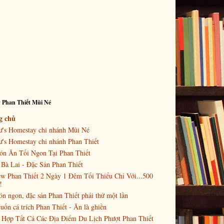
 Phan Thiết Mũi Né
g chủ
ư's Homestay chi nhánh Mũi Né
's Homestay chi nhánh Phan Thiết
ón Ăn Tối Ngon Tại Phan Thiết
Bà Lai - Đặc Sản Phan Thiết
w Phan Thiết 2 Ngày 1 Đêm Tối Thiểu Chỉ Với...500
!
n ngon, đặc sản Phan Thiết phải thử một lần
uốn cá trích Phan Thiết - Ăn là ghiền
 Hợp Tất Cả Các Địa Điểm Du Lịch Phượt Phan Thiết