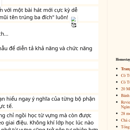
 với một bài hát mới cực kỳ dễ 
ũi tên trúng ba đích" luôn! 
h...
mẫu để diễn tả khả năng và chức năng 
Homestay
Tran
Cô T
Cô Tư
20 M
Bánh 
bạn hiểu ngay ý nghĩa của từng bộ phận 
Revie
ực tế.
Ngàn
28 mó
ng chỉ ngồi học từ vựng mà còn được 
Chả c
o giai điệu. Không khí lớp học lúc nào 
Tổng
i nhớ từ vựng cũng trở nên tự nhiên hơn 