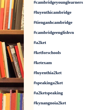
#cambridgeyounglearners
#luyenthicambridge
#tienganhcambridge
#cambridgeenglishvn
#a2ket
#ketforschools
#ketexam
#luyenthia2ket
#speakinga2ket
#a2ketspeaking
#kynangnoia2ket