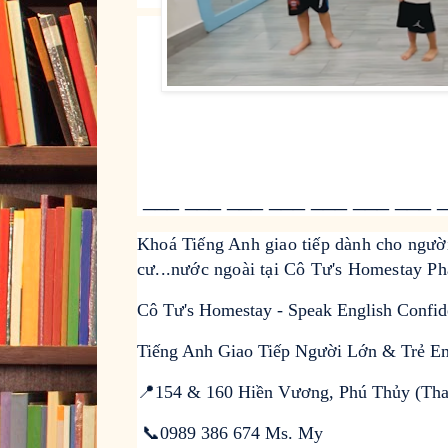
___ ___ ___ ___ ___ ___ ___ _
Khoá Tiếng Anh giao tiếp dành cho người đ
cư...nước ngoài tại Cô Tư's Homestay Ph
Cô Tư's Homestay - Speak English Confid
Tiếng Anh Giao Tiếp Người Lớn & Trẻ Em
📍154 & 160 Hiền Vương, Phú Thủy (Tha
📞0989 386 674 Ms. My