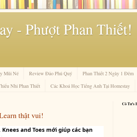
y - Phượt Phan Thiết!
y Mũi Né
Review Đảo Phú Quý
Phan Thiết 2 Ngày 1 Đêm
hiếu Nhi Phan Thiết
Các Khoá Học Tiếng Anh Tại Homestay
Cô Tư's 
Learn thật vui!
, Knees and Toes mới giúp các bạn 