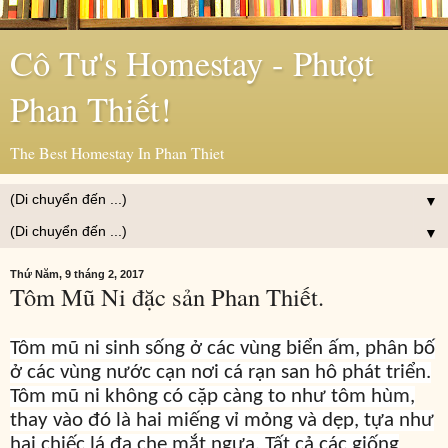
Cô Tư's Homestay - Phượt
Phan Thiết!
The Best Homestay In Phan Thiet
▼
▼
Thứ Năm, 9 tháng 2, 2017
Tôm Mũ Ni đặc sản Phan Thiết.
Tôm mũ ni sinh sống ở các vùng biển ấm, phân bố
ở các vùng nước cạn nơi cá rạn san hô phát triển.
Tôm mũ ni không có cặp càng to như tôm hùm,
thay vào đó là hai miếng vỉ mỏng và dẹp, tựa như
hai chiếc lá đa che mắt ngựa. Tất cả các giống