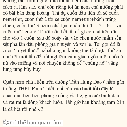
Không biết mọi người quê tôi ăn nem chả nướng kiểu
cách ra làm sao, chứ còn riêng tôi ăn nem chả nướng phải
có bài bản đàng hoàng. Thí dụ cuốn đầu tiên tôi sẽ cuốn
nem+thịt, cuốn thứ 2 tôi sẽ cuộn nem+thịt+bánh tráng
chiên, cuốn thứ 3 nem+chả lụa, cuốn thứ 4… 5…6… và
cuốn thứ “en-nờ” là tôi dồn hết tất cả gì còn lại trên dĩa
cho vào 1 cuốn, sau đó xoáy sâu vào chén nước mắm sền
sệt pha lẫn đậu phông giã nhuyễn và xơi lẹ. Tôi gọi đó là
cuốn “tuyệt thực” hahaha ngon không thể tả được, thử ăn
như tôi một lần để trải nghiệm cảm giác ngốn một cuốn ú
nù vào miệng và nói chuyện không để “chúng nó” văng
lung tung húy húy.
Quán nem chả Hiền trên đường Trần Hưng Đạo ( nằm gần
truồng THPT Phan Thiết, chỉ bán vào buổi tối) đây là
quán đầu tiên tiên phong xuống vỉa hè, giá cực bình dân
và rất rất là đông khách luôn. 18h giờ bán khoảng tầm 21h
là đã hết rồi nhé <3
💞 Có thể bạn quan tâm: