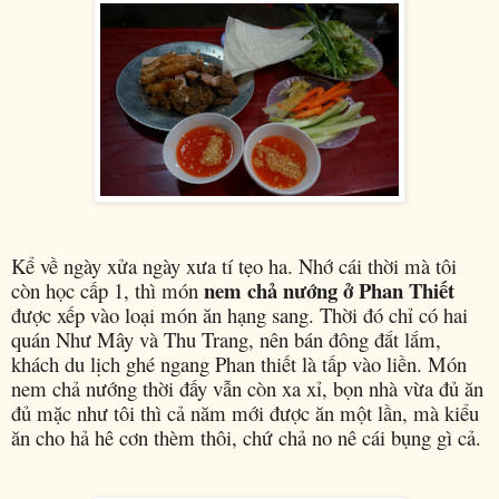
Kể về ngày xửa ngày xưa tí tẹo ha. Nhớ cái thời mà tôi
nem chả nướng ở Phan Thiết
còn học cấp 1, thì món
được xếp vào loại món ăn hạng sang. Thời đó chỉ có hai
quán Như Mây và Thu Trang, nên bán đông đắt lắm,
khách du lịch ghé ngang Phan thiết là tấp vào liền. Món
nem chả nướng thời đấy vẫn còn xa xỉ, bọn nhà vừa đủ ăn
đủ mặc như tôi thì cả năm mới được ăn một lần, mà kiểu
ăn cho hả hê cơn thèm thôi, chứ chả no nê cái bụng gì cả.