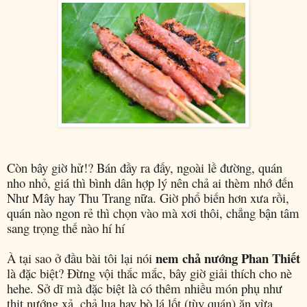
Còn bây giờ hử!? Bán đầy ra đấy, ngoài lề đường, quán
nho nhỏ, giá thì bình dân hợp lý nên chả ai thèm nhớ đến
Như Mây hay Thu Trang nữa. Giờ phổ biến hơn xưa rồi,
quán nào ngon rẻ thì chọn vào mà xơi thôi, chẳng bận tâm
sang trọng thế nào hí hí
nem chả nướng Phan Thiết
À tại sao ở đầu bài tôi lại nói
là đặc biệt? Đừng vội thắc mắc, bây giờ giải thích cho nè
hehe. Sở dĩ mà đặc biệt là có thêm nhiều món phụ như
thịt nướng xả, chả lụa hay bò lá lốt (tùy quán) ăn vừa