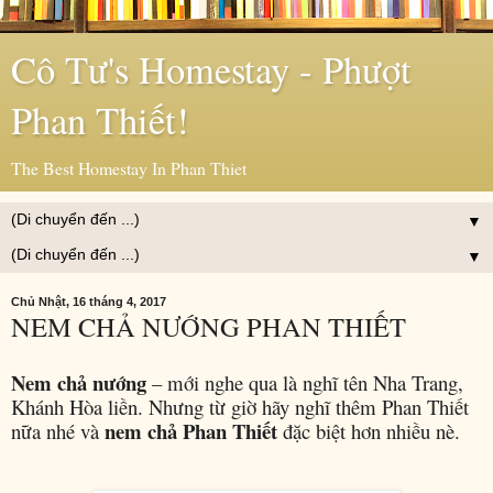
Cô Tư's Homestay - Phượt
Phan Thiết!
The Best Homestay In Phan Thiet
▼
▼
Chủ Nhật, 16 tháng 4, 2017
NEM CHẢ NƯỚNG PHAN THIẾT
Nem chả nướng
– mới nghe qua là nghĩ tên Nha Trang,
Khánh Hòa liền. Nhưng từ giờ hãy nghĩ thêm Phan Thiết
nem chả Phan Thiết
nữa nhé và
đặc biệt hơn nhiều nè.