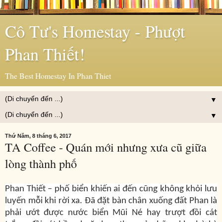
Cô Tư's Homestay - Phượt
Phan Thiết!
The Best Homestay In Phan Thiet
▼
▼
Thứ Năm, 8 tháng 6, 2017
TA Coffee - Quán mới nhưng xưa cũ giữa
lòng thành phố
Phan Thiết – phố biển khiến ai đến cũng không khỏi lưu
luyến mỗi khi rời xa. Đã đặt bàn chân xuống đất Phan là
phải ướt được nước biển Mũi Né hay trượt đồi cát